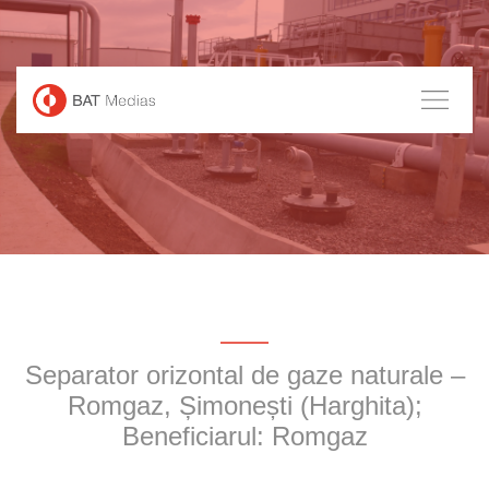
Skip
to
content
Separator orizontal de gaze naturale –
Romgaz, Șimonești (Harghita);
Beneficiarul: Romgaz