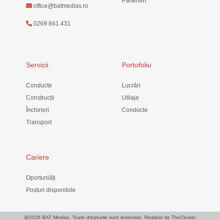
Parteneri
office@batmedias.ro
0269.841.431
Servicii
Portofoliu
Conducte
Lucrări
Construcții
Utilaje
Închirieri
Conducte
Transport
Cariere
Oportuniăți
Posturi disponibile
@
2026 BAT Medias. Toate drepturile sunt rezervate. Realizat de
TheCluster